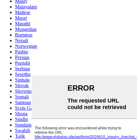
Malay
Malayalam
Maltese
Maori
Marathi
Mongolian
Burmese
Nepali
Norwegian
Pashto
Persian
Punjabi
Serbian
Sesotho
Sinhala
Slovak
Slovenian
Somali
Samoan
Scots Gaelic
Shona
Sindhi
Sundanese
Swahili
Tajik